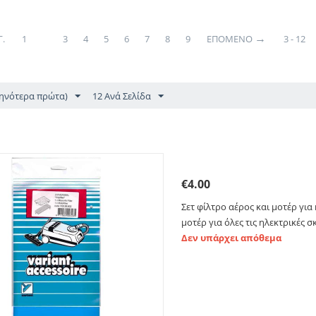
 - Βάσεις σακούλας
.
1
2
3
4
5
6
7
8
9
ΕΠΌΜΕΝΟ
3 - 12
θηνότερα πρώτα)
12 Ανά Σελίδα
Σετ φίλτρο αέρος και μο
€
4.00
Σετ φίλτρο αέρος και μοτέρ για
μοτέρ για όλες τις ηλεκτρικές σ
Δεν υπάρχει απόθεμα