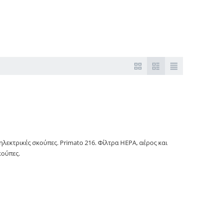
τέρ για ηλεκτρικές σκούπες. Κωδικός: 216
 ηλεκτρικές σκούπες. Primato 216. Φίλτρα HEPA, αέρος και
κούπες.