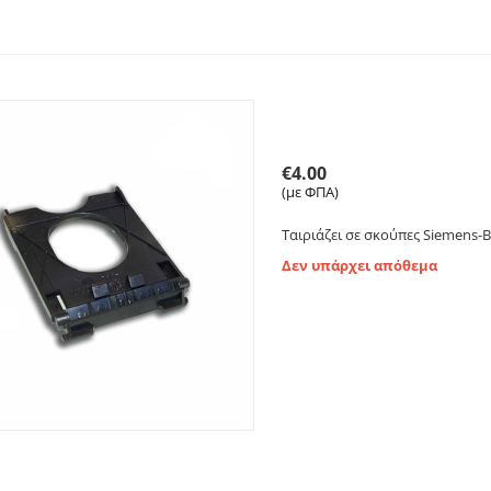
Στήριγμα- Βάση σακούλ
61.80.20.17
€
4.00
(με ΦΠΑ)
Ταιριάζει σε σκούπες Siemens-B
Δεν υπάρχει απόθεμα