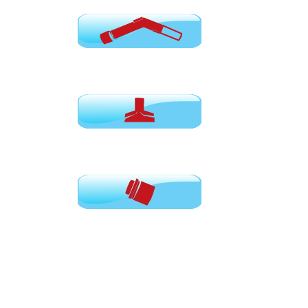
Χειρολαβές
Εξαρτήματα για σκούπες
Μούφες