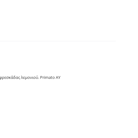
άρωμα φρεσκάδας λεμονιού. Primato ΑΥ
ρεσκάδας λεμονιού. Primato ΑΥ