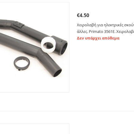
Χειρολαβή για ηλεκτρικ
€
4.50
Χειρολαβή για ηλεκτρικές σκούπε
άλλες. Primato 3561E. Χειρολαβ
Δεν υπάρχει απόθεμα
Στήριγμα - Βάση σακού
61.80.20.16