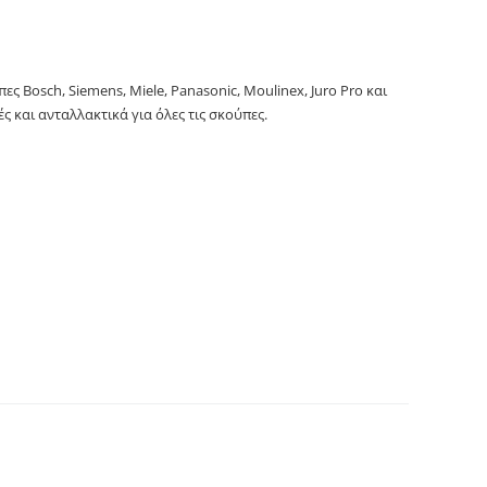
ές σκούπες. Primato 3561E
ς Bosch, Siemens, Miele, Panasonic, Moulinex, Juro Pro και
ές και ανταλλακτικά για όλες τις σκούπες.
λας σκούπας BOSCH, SIEMENS. Primato