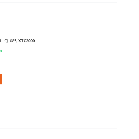
ας σκούπας DELONGHI. Primato 61.80.46.15
 - CJ1085,
XTC2000
α