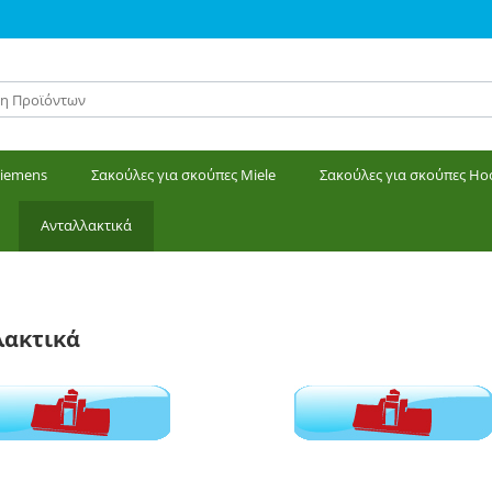
Siemens
Σακούλες για σκούπες Miele
Σακούλες για σκούπες Ho
Ανταλλακτικά
λακτικά
 ρόδες
Πέλματα χωρίς ρόδες