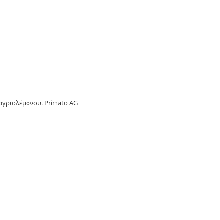
άρωμα αγριολέμονου. Primato AG
αγριολέμονου. Primato AG