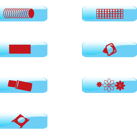
Φίλτρα HEPA
έρ σκούπας
Φίλτρα αέρος
ς
Αρωματικά για σακούλες