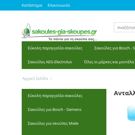
Κατάστημα
Επικοινωνία
Εύκολη παραγγελία-σακούλες
Σακούλες για Bosch - 
Σακούλες AEG-Electrolux
Όλες οι μάρκες και μοντέλα
Αρχική Σελίδα
/
Ανταλλακτικά
Ανταλ
Εύκολη παραγγελία-σακούλες
Σακούλες για Bosch - Siemens
Σακούλες για σκούπες Miele
Πέλματα με