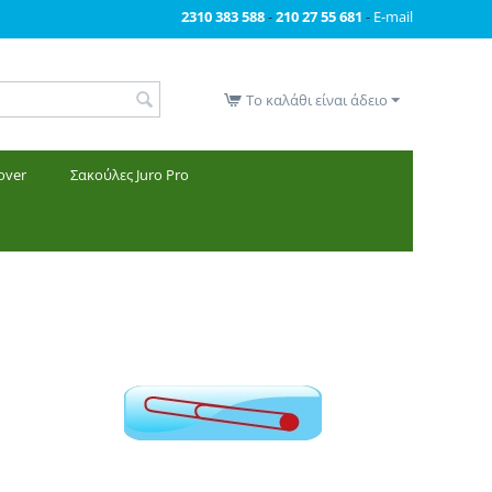
2310 383 588
-
210 27 55 681
-
E-mail
Το καλάθι είναι άδειο
over
Σακούλες Juro Pro
Σωλήνες για σκούπες