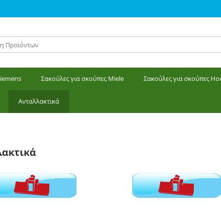
Siemens
Σακούλες για σκούπες Miele
Σακούλες για σκούπες Ho
Ανταλλακτικά
λακτικά
 ρόδες
Πέλματα χωρίς ρόδες