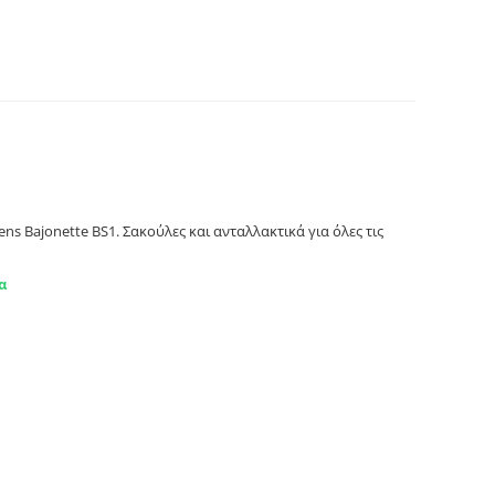
h-Siemens. Primato BS1
s Bajonette BS1. Σακούλες και ανταλλακτικά για όλες τις
α