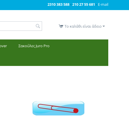
2310 383 588
-
210 27 55 681
-
E-mail
Το καλάθι είναι άδειο
over
Σακούλες Juro Pro
Σωλήνες για σκούπες