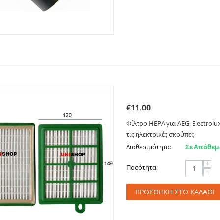
Φίλτρο HEPA για AEG, Ele
€
11.00
Φίλτρο HEPA για AEG, Electrolux
τις ηλεκτρικές σκούπες
Διαθεσιμότητα:
Σε Απόθεμ
+
Ποσότητα:
−
ΠΡΟΣΘΉΚΗ ΣΤΟ ΚΑΛΆΘΙ