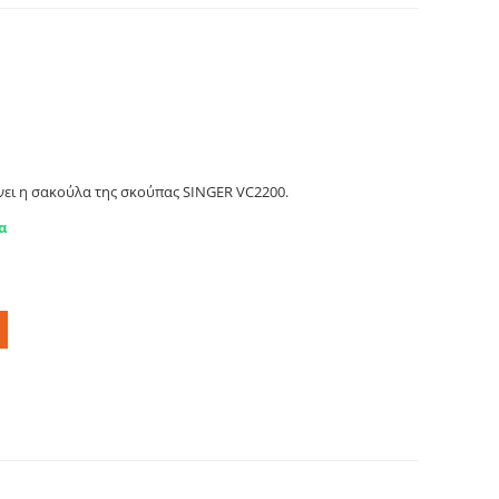
λας σκούπας SINGER VC2200. Primato
ει η σακούλα της σκούπας SINGER VC2200.
α