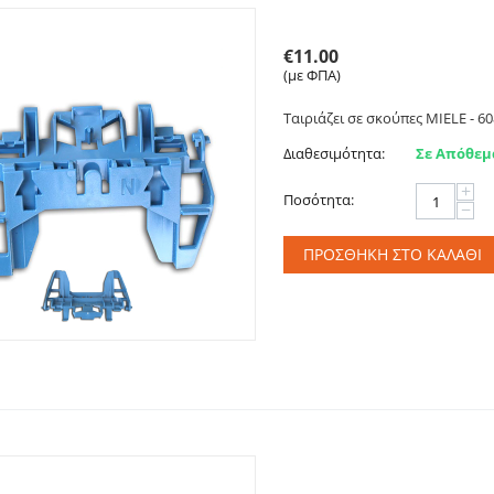
Στήριγμα - Βάση σακούλ
€
11.00
(με ΦΠΑ)
Ταιριάζει σε σκούπες MIELE - 6
Διαθεσιμότητα:
Σε Απόθεμ
+
Ποσότητα:
−
ΠΡΟΣΘΉΚΗ ΣΤΟ ΚΑΛΆΘΙ
Στήριγμα - Βάση σακούλ