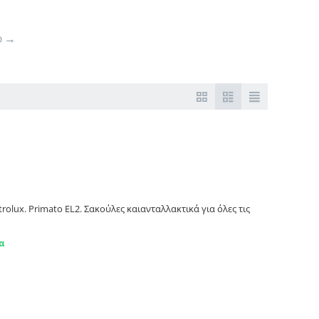
Ο
α τα μοντέλα. Primato EL2
rolux. Primato EL2. Σακούλες καιανταλλακτικά για όλες τις
α