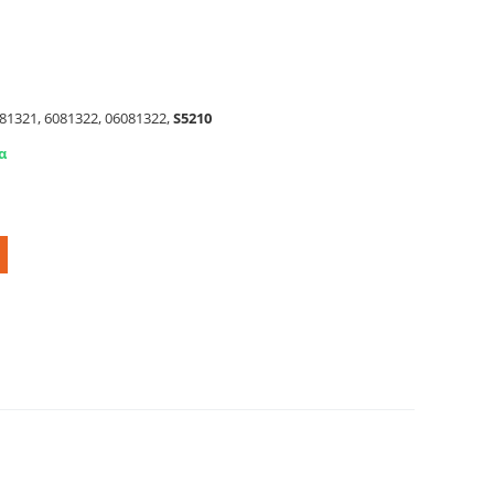
ας σκούπας MIELE. Primato 61.80.25.10
081321, 6081322, 06081322,
S5210
α
ας σκούπας MIELE. Primato 61.80.25.11