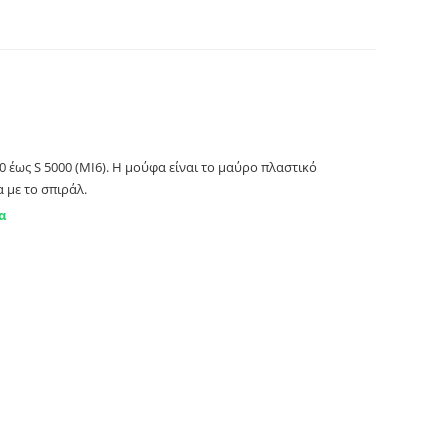
e S 4000 ως S 5000. Primato MI6
 έως S 5000 (MI6). Η μούφα είναι το μαύρο πλαστικό
 με το σπιράλ.
α