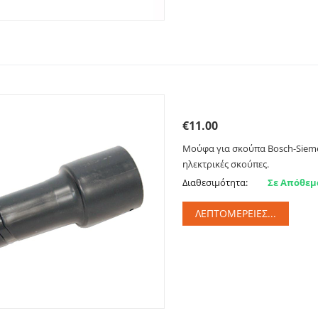
Μούφα για σκούπα Bosc
€
11.00
Μούφα για σκούπα Bosch-Siemen
ηλεκτρικές σκούπες.
Διαθεσιμότητα:
Σε Απόθεμ
ΛΕΠΤΟΜΈΡΕΙΕΣ...