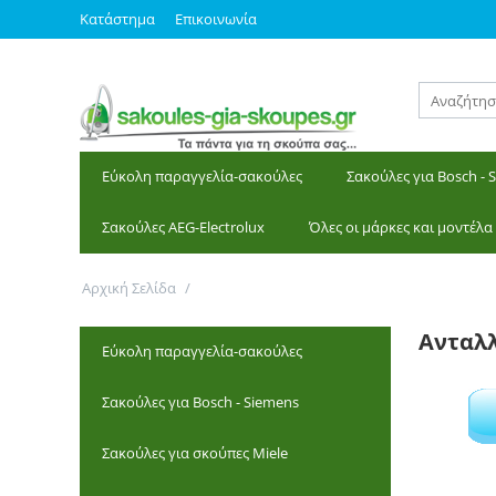
Κατάστημα
Επικοινωνία
Εύκολη παραγγελία-σακούλες
Σακούλες για Bosch - 
Σακούλες AEG-Electrolux
Όλες οι μάρκες και μοντέλα
Αρχική Σελίδα
/
Ανταλλακτικά
Ανταλ
Εύκολη παραγγελία-σακούλες
Σακούλες για Bosch - Siemens
Σακούλες για σκούπες Miele
Πέλματα με