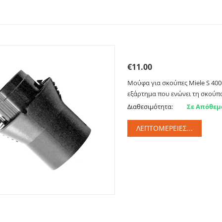
Μούφα για σκούπες Miel
€
11.00
Μούφα για σκούπες Miele S 4000
εξάρτημα που ενώνει τη σκούπα
Διαθεσιμότητα:
Σε Απόθεμ
ΛΕΠΤΟΜΈΡΕΙΕΣ...