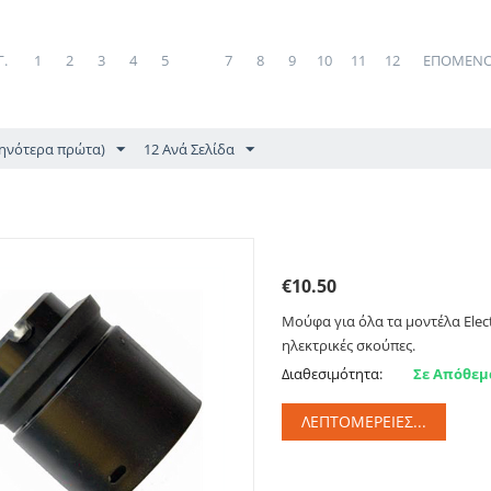
 - Βάσεις σακούλας
.
1
2
3
4
5
6
7
8
9
10
11
12
ΕΠΌΜΕΝ
θηνότερα πρώτα)
12 Ανά Σελίδα
Μούφα Electrolux για όλ
€
10.50
Μούφα για όλα τα μοντέλα Elect
ηλεκτρικές σκούπες.
Διαθεσιμότητα:
Σε Απόθεμ
ΛΕΠΤΟΜΈΡΕΙΕΣ...