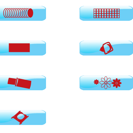
Φίλτρα HEPA
έρ σκούπας
Φίλτρα αέρος
ς
Αρωματικά για σακούλες