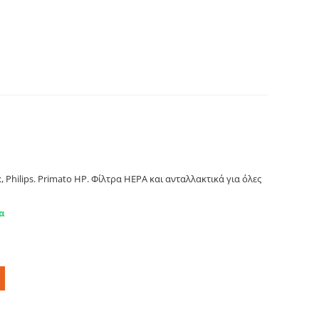
ctrolux, Philips. Primato HP
, Philips. Primato HP. Φίλτρα HEPA και ανταλλακτικά για όλες
α