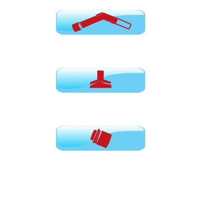
Χειρολαβές
Εξαρτήματα για σκούπες
Μούφες