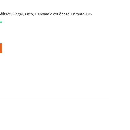
lters, Singer, Otto, Hanseatic και άλλες. Primato 185.
α
VOLTA, AEG, ELECTROLUX κ.ά Primato 1500