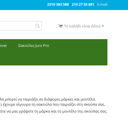
2310 383 588
-
210 27 55 681
-
E-mail
Το καλάθι είναι άδειο
over
Σακούλες Juro Pro
λα μπορεί να ταιριάζει σε διάφορες μάρκες και μοντέλα.
ι έχουμε σίγουρα τη σακούλα που ταιριάζει στη σκούπα σας.
ίτε να μας γράψετε τη μάρκα και το μοντέλο της σκούπας σας.