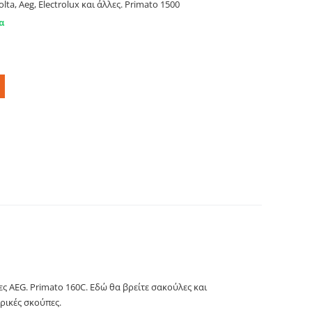
lta, Aeg, Electrolux και άλλες. Primato 1500
α
ato 160c
ς AEG. Primato 160C. Εδώ θα βρείτε σακούλες και
τρικές σκούπες.