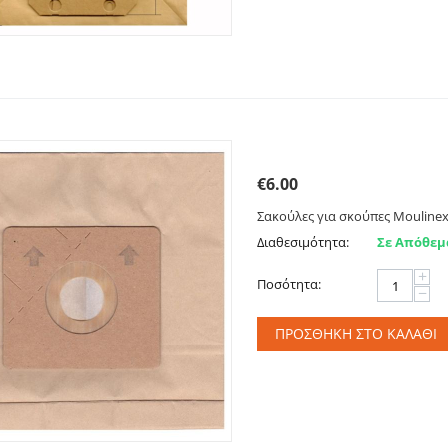
Σακούλες για MOULINEX,
€
6.00
Σακούλες για σκούπες Moulinex, 
Διαθεσιμότητα:
Σε Απόθεμ
+
Ποσότητα:
−
ΠΡΟΣΘΉΚΗ ΣΤΟ ΚΑΛΆΘΙ