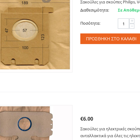
Σακούλες για σκούπες Philips, Vo
Διαθεσιμότητα:
Σε Απόθεμ
+
Ποσότητα:
−
ΠΡΟΣΘΉΚΗ ΣΤΟ ΚΑΛΆΘΙ
Σακούλες για AEG. Prim
€
6.00
Σακούλες για ηλεκτρικές σκούπε
ανταλλακτικά για όλες τις ηλεκ