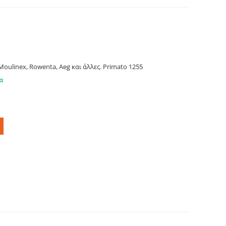
MOULINEX, ROWENTA, AEG κ.ά Primato 1255
oulinex, Rowenta, Aeg και άλλες. Primato 1255
α