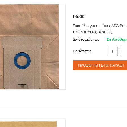
Σακούλες για σκούπες A
€
6.00
Σακούλες για σκούπες AEG. Prim
τις ηλεκτρικές σκούπες.
Διαθεσιμότητα:
Σε Απόθεμ
+
Ποσότητα:
−
ΠΡΟΣΘΉΚΗ ΣΤΟ ΚΑΛΆΘΙ
Σακούλες για AEG, EURO