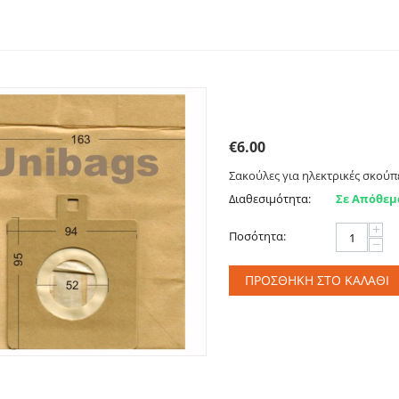
Χάρτινες σακούλες για 
197
€
6.00
Σακούλες για ηλεκτρικές σκούπες
Διαθεσιμότητα:
Σε Απόθεμ
+
Ποσότητα:
−
ΠΡΟΣΘΉΚΗ ΣΤΟ ΚΑΛΆΘΙ