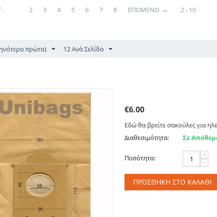
.
1
2
3
4
5
6
7
8
ΕΠΌΜΕΝΟ
2 - 10
θηνότερα πρώτα)
12 Ανά Σελίδα
Σακούλες για PHILIPS, A
€
6.00
Εδώ θα βρείτε σακούλες για ηλε
Διαθεσιμότητα:
Σε Απόθεμ
+
Ποσότητα:
−
ΠΡΟΣΘΉΚΗ ΣΤΟ ΚΑΛΆΘΙ