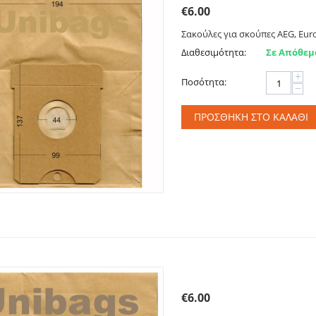
€
6.00
Σακούλες για σκούπες AEG, Eurofi
Διαθεσιμότητα:
Σε Απόθεμ
+
Ποσότητα:
−
ΠΡΟΣΘΉΚΗ ΣΤΟ ΚΑΛΆΘΙ
Σακούλες για PHILIPS, 
€
6.00