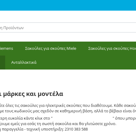
Siemens
Σακούλες για σκούπες Miele
Σακούλες για σκούπες Ho
Ανταλλακτικά
ι μάρκες και μοντέλα
τε όλες τις σακούλες για ηλεκτρικές σκούπες που διαθέτουμε. Κάθε σακού
ε τους κωδικούς μας σχεδόν σε καθημερινή βάση, αλλά το βέβαιο είναι ότ
ερη ευκολία κάντε κλικ στο "
Εύκολη παραγγελία - σακούλες
" όπου μπορε
ξουμε εμείς για εσάς τη σωστή σακούλα και θα γλιτώσετε χρόνο.
 παραγγελία - τεχνική υποστήριξη: 2310 383 588