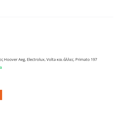
HOOVER, VOLTA, AEG, ELECTROLUX,κ.ά Primato
 Hoover Aeg, Electrolux, Volta και άλλες. Primato 197
α