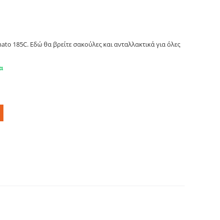
EG. Primato 185c
ato 185C. Εδώ θα βρείτε σακούλες και ανταλλακτικά για όλες
α
FILTERS, Primato 185