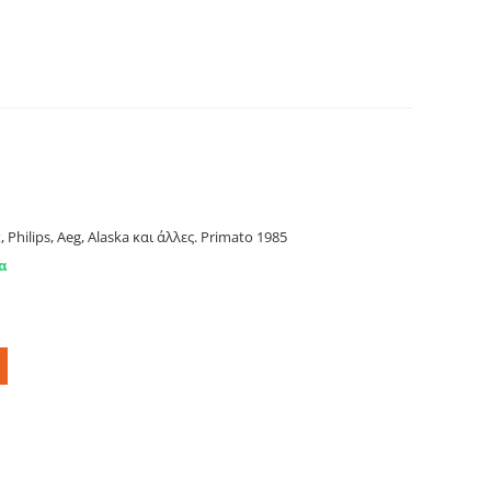
 PHILIPS, AEG, ALASKA κ.ά., Primato 1985
Philips, Aeg, Alaska και άλλες. Primato 1985
α