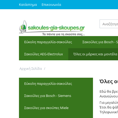
Κατάστημα
Επικοινωνία
Εύκολη παραγγελία-σακούλες
Σακούλες για Bosch - 
Σακούλες AEG-Electrolux
Όλες οι μάρκες και μοντέλα
Αρχική Σελίδα
/
Όλες οι μάρκες και μοντέλα
Όλες ο
Εύκολη παραγγελία-σακούλες
Εδώ θα βρεί
Σακούλες για Bosch - Siemens
Ανανεώνουμ
Για μεγαλύτ
Έτσι θα ψά
Σακούλες για σκούπες Miele
Τηλεφωνική