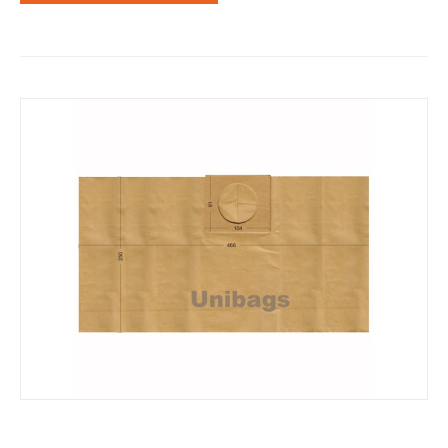
Σακούλες για FAM, ROHNSON, AQUAVAC,κ.ά.