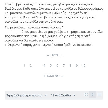
Εδώ θα βρείτε όλες τις σακούλες για ηλεκτρικές σκούπες που
διαθέτουμε. Κάθε σακούλα μπορεί να ταιριάζει σε διάφορες μάρκες
και μοντέλα. Ανανεώνουμε τους κωδικούς μας σχεδόν σε
καθημερινή βάση, αλλά το βέβαιο είναι ότι έχουμε σίγουρα τη
σακούλα που ταιριάζει στη σκούπα σας.
Για μεγαλύτερη ευκολία κάντε κλικ στο "
Εύκολη παραγγελία -
σακούλες
" όπου μπορείτε να μας γράψετε τη μάρκα και το μοντέλο
της σκούπας σας. Έτσι θα ψάξουμε εμείς για εσάς τη σωστή
σακούλα και θα γλιτώσετε χρόνο.
Τηλεφωνική παραγγελία - τεχνική υποστήριξη: 2310 383 588
ΠΡΟΗΓ.
1
2
3
4
5
6
7
8
9
10
ΕΠΌΜΕΝΟ
Τιμή (φθηνότερα πρώτα)
12 Ανά Σελίδα