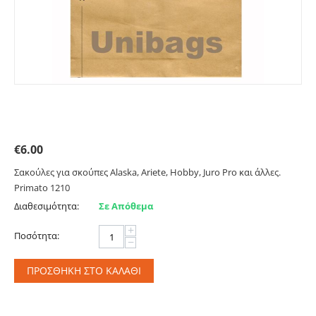
Σακούλες για ALASKA, ARIETE, HOBBY, JUROPRO κ.ά
Primato 1210
€
6.00
Σακούλες για σκούπες Alaska, Ariete, Hobby, Juro Pro και άλλες.
Primato 1210
Διαθεσιμότητα:
Σε Απόθεμα
+
Ποσότητα:
−
ΠΡΟΣΘΉΚΗ ΣΤΟ ΚΑΛΆΘΙ