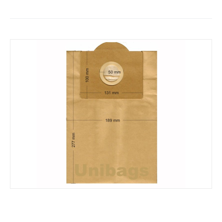
Σακούλες για HOOVER, KENWOOD, ROWENTA,
DELONGHI κ.ά Primato 640