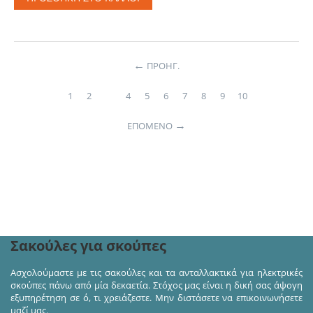
ΠΡΟΗΓ.
1
2
3
4
5
6
7
8
9
10
ΕΠΌΜΕΝΟ
Ακολουθήστε μας στα κοινωνικά δίκτυα και πάρτε
μέρος σε διαγωνισμούς και προσφορές!
Σακούλες για σκούπες
Ασχολούμαστε με τις σακούλες και τα ανταλλακτικά για ηλεκτρικές
σκούπες πάνω από μία δεκαετία. Στόχος μας είναι η δική σας άψογη
εξυπηρέτηση σε ό, τι χρειάζεστε. Μην διστάσετε να επικοινωνήσετε
μαζί μας.