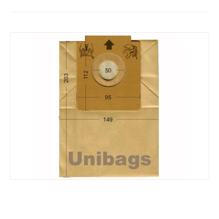
Σακούλες για BLUESKY, CLATRONIC, CROWN,
HOBBY.κ.ά. Primato 1250