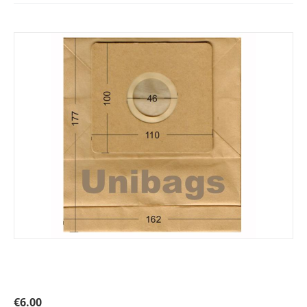
Σακούλες για ARIETE, BLUESKY, DELONGHI,
ROHNSON,.κ.ά. Primato 1335
€
6.00