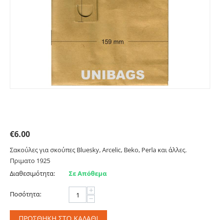
Σακούλες για BLUESKY, ARCELIC, BEKO, PERLA.
Primato 1925
€
6.00
Σακούλες για σκούπες Bluesky, Arcelic, Beko, Perla και άλλες.
Πριματο 1925
Διαθεσιμότητα:
Σε Απόθεμα
+
Ποσότητα:
−
ΠΡΟΣΘΉΚΗ ΣΤΟ ΚΑΛΆΘΙ