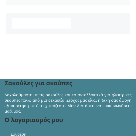
Συνεχίστε τα ψώνια σας
Ακολουθήστε μας στα κοινωνικά δίκτυα και πάρτε
μέρος σε διαγωνισμούς και προσφορές!
Σακούλες για σκούπες
Ασχολούμαστε με τις σακούλες και τα ανταλλακτικά για ηλεκτρικές
σκούπες πάνω από μία δεκαετία. Στόχος μας είναι η δική σας άψογη
εξυπηρέτηση σε ό, τι χρειάζεστε. Μην διστάσετε να επικοινωνήσετε
μαζί μας.
Ο λογαριασμός μου
Σύνδεση