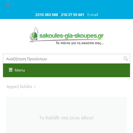
2310 383 588
-
210 27 55 681
-
E-mail
Menu
Αρχική Σελίδα
/
Περιεχόμενα στο Καλάθι
Το Καλάθι σας είναι άδειο!