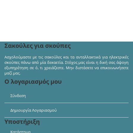
Ακολουθήστε μας στα κοινωνικά δίκτυα και πάρτε
μέρος σε διαγωνισμούς και προσφορές!
Σακούλες για σκούπες
Ασχολούμαστε με τις σακούλες και τα ανταλλακτικά για ηλεκτρικές
σκούπες πάνω από μία δεκαετία. Στόχος μας είναι η δική σας άψογη
εξυπηρέτηση σε ό, τι χρειάζεστε. Μην διστάσετε να επικοινωνήσετε
μαζί μας.
Ο λογαριασμός μου
Σύνδεση
Δημιουργία Λογαριασμού
Υποστήριξη
Κατάστημα