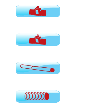
Πέλματα με ρόδες
Πέλματα χωρίς ρόδες
Σωλήνες για σκούπες