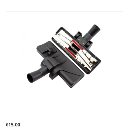
Πέλμα με ρόδες για ηλεκτρικές σκούπες. Primato
35265
€
15.00