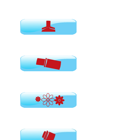
Φίλτρα αέρος
Εξαρτήματα για σκούπες
Αντάπτορες
Αρωματικά για σακούλες