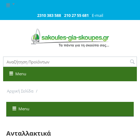
2310 383 588
-
210 27 55 681
-
E-mail
Menu
Αρχική Σελίδα
/
Ανταλλακτικά
Menu
Ανταλλακτικά