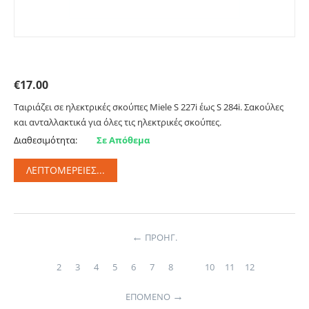
Μούφα για σκούπα Miele. Primato MI2
€
17.00
Ταιριάζει σε ηλεκτρικές σκούπες Miele S 227i έως S 284i. Σακούλες
και ανταλλακτικά για όλες τις ηλεκτρικές σκούπες.
Διαθεσιμότητα:
Σε Απόθεμα
ΛΕΠΤΟΜΈΡΕΙΕΣ...
ΠΡΟΗΓ.
2
3
4
5
6
7
8
9
10
11
12
ΕΠΌΜΕΝΟ