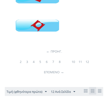
Μούφες
Στηρίγματα - Βάσεις σακούλας
ΠΡΟΗΓ.
2
3
4
5
6
7
8
9
10
11
12
ΕΠΌΜΕΝΟ
Τιμή (φθηνότερα πρώτα)
12 Ανά Σελίδα