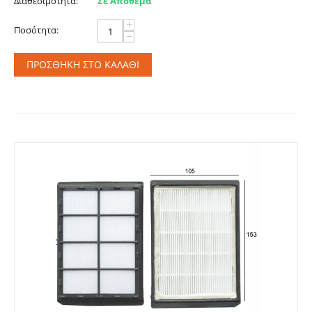
Διαθεσιμότητα:
Σε Απόθεμα
+
Ποσότητα:
−
ΠΡΟΣΘΉΚΗ ΣΤΟ ΚΑΛΆΘΙ