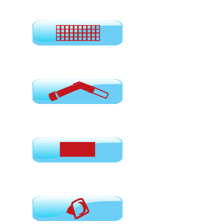
Σπιράλ
Φίλτρα HEPA
Χειρολαβές
Φίλτρα μοτέρ σκούπας