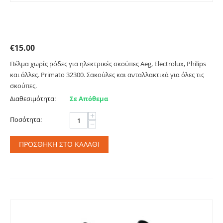
Πέλμα χωρίς ρόδες για ηλεκτρική σκούπα. Primato
32300
€
15.00
Πέλμα χωρίς ρόδες για ηλεκτρικές σκούπες Aeg, Electrolux, Philips
και άλλες. Primato 32300. Σακούλες και ανταλλακτικά για όλες τις
σκούπες.
Διαθεσιμότητα:
Σε Απόθεμα
+
Ποσότητα:
−
ΠΡΟΣΘΉΚΗ ΣΤΟ ΚΑΛΆΘΙ