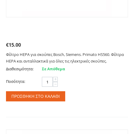
Φίλτρο HEPA για σκούπες Bosch, Siemens. Primato
HS560
€
15.00
Φίλτρο HEPA για σκούπες Bosch, Siemens. Primato HS560. Φίλτρα
HEPA και ανταλλακτικά για όλες τις ηλεκτρικές σκούπες.
Διαθεσιμότητα:
Σε Απόθεμα
+
Ποσότητα:
−
ΠΡΟΣΘΉΚΗ ΣΤΟ ΚΑΛΆΘΙ