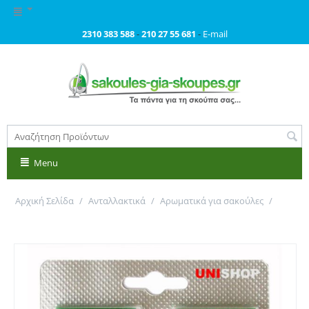
2310 383 588
-
210 27 55 681
-
E-mail
Menu
Αρχική Σελίδα
/
Ανταλλακτικά
/
Αρωματικά για σακούλες
/
Αρωματικό σκούπας με άρωμα αγριολέμονου. Primato AG