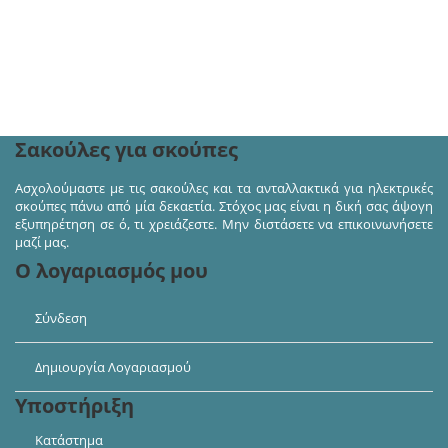
Ακολουθήστε μας στα κοινωνικά δίκτυα και πάρτε
μέρος σε διαγωνισμούς και προσφορές!
Σακούλες για σκούπες
Ασχολούμαστε με τις σακούλες και τα ανταλλακτικά για ηλεκτρικές
σκούπες πάνω από μία δεκαετία. Στόχος μας είναι η δική σας άψογη
εξυπηρέτηση σε ό, τι χρειάζεστε. Μην διστάσετε να επικοινωνήσετε
μαζί μας.
Ο λογαριασμός μου
Σύνδεση
Δημιουργία Λογαριασμού
Υποστήριξη
Κατάστημα