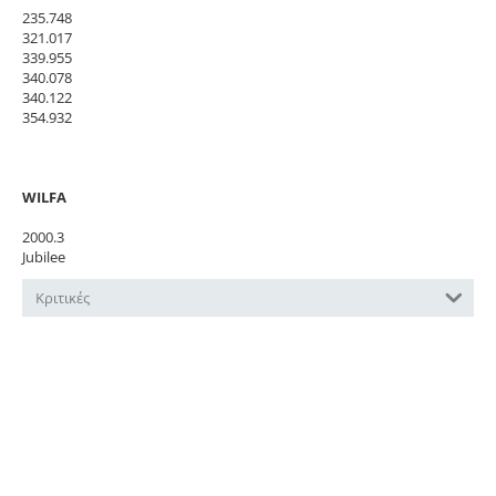
235.748
321.017
339.955
340.078
340.122
354.932
WILFA
2000.3
Jubilee
Κριτικές
Ακολουθήστε μας στα κοινωνικά δίκτυα και πάρτε
μέρος σε διαγωνισμούς και προσφορές!