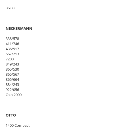
36.08
NECKERMANN
338/578
411/746
436/917
567/213
7200
849/243
865/530
865/567
865/664
884/243
922/056
Oko 2000
OTTO
1400 Compact