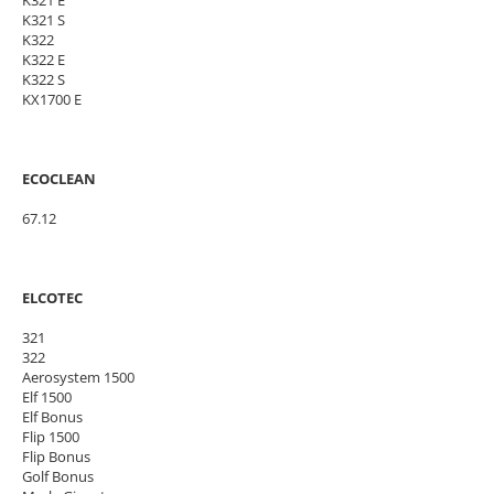
K321 E
K321 S
K322
K322 E
K322 S
KX1700 E
ECOCLEAN
67.12
ELCOTEC
321
322
Aerosystem 1500
Elf 1500
Elf Bonus
Flip 1500
Flip Bonus
Golf Bonus