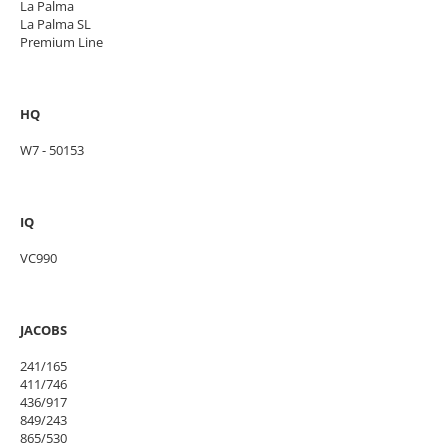
La Palma
La Palma SL
Premium Line
HQ
W7 - 50153
IQ
VC990
JACOBS
241/165
411/746
436/917
849/243
865/530