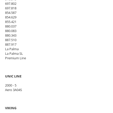
697.802
697.818
854.587
854.629
855.421
880.037
880.083
880.343
887.510
887.917
La Palma
La Palma SL
Premium Line
UNIC LINE
2000 - 5
Aero 3A04S
VIKING