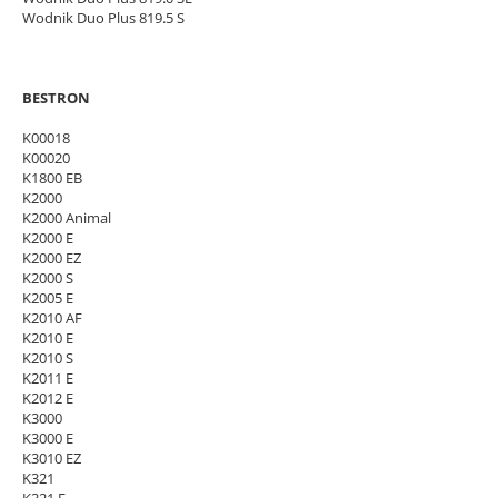
Wodnik Duo Plus 819.5 S
BESTRON
K00018
K00020
K1800 EB
K2000
K2000 Animal
K2000 E
K2000 EZ
K2000 S
K2005 E
K2010 AF
K2010 E
K2010 S
K2011 E
K2012 E
K3000
K3000 E
K3010 EZ
K321