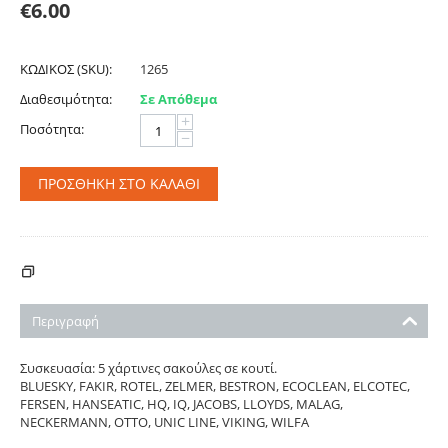
€
6.00
ΚΩΔΙΚΟΣ (SKU):
1265
Διαθεσιμότητα:
Σε Απόθεμα
+
Ποσότητα:
−
ΠΡΟΣΘΉΚΗ ΣΤΟ ΚΑΛΆΘΙ
ΚΌΣΤΟΣ ΑΠΟΣΤΟΛΉΣ - ΠΛΗΡΩΜΉΣ
Περιγραφή
Συσκευασία: 5 χάρτινες σακούλες σε κουτί.
BLUESKY, FAKIR, ROTEL, ZELMER, BESTRON, ECOCLEAN, ELCOTEC,
FERSEN, HANSEATIC, HQ, IQ, JACOBS, LLOYDS, MALAG,
NECKERMANN, OTTO, UNIC LINE, VIKING, WILFA