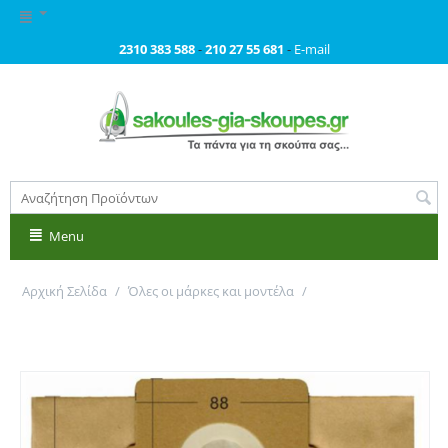
2310 383 588
-
210 27 55 681
-
E-mail
Menu
Αρχική Σελίδα
/
Όλες οι μάρκες και μοντέλα
/
Σακούλες για BLUESKY, FAKIR, ROTEL, ZELMER, BESTRON, κ.ά.
Primato 1265