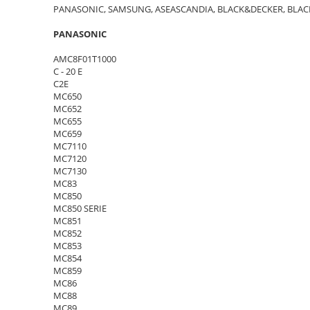
PANASONIC, SAMSUNG, ASEASCANDIA, BLACK&DECKER, BLACK&
PANASONIC
AMC8F01T1000
C - 20 E
C2E
MC650
MC652
MC655
MC659
MC7110
MC7120
MC7130
MC83
MC850
MC850 SERIE
MC851
MC852
MC853
MC854
MC859
MC86
MC88
MC89