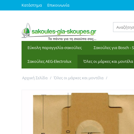
Κατάστημα
Επικοινωνία
Εύκολη παραγγελία-σακούλες
Σακούλες για Bosch - 
Σακούλες AEG-Electrolux
Όλες οι μάρκες και μοντέλα
Αρχική Σελίδα
/
Όλες οι μάρκες και μοντέλα
/
Σακούλες γι