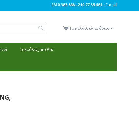
2310 383 588
-
210 27 55 681
-
E-mail
Το καλάθι είναι άδειο
over
Σακούλες Juro Pro
NG,