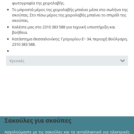
φωτογραφία της χειρολαβής.
Το μπροστά μέρος της χειρολαβής μπαίνει μέσα στο σωλήνα της
σκούπας. Στο πίσω μέρος της χειρολαβής μπαίνει το σπιράλ της
σκούπας.
Καλέστε μας στο 2310 383 588 για τεχνική υποστήριξη και
βοήθεια.
Κατάστημα Θεσσαλονίκης: Γρηγορίου Ε~ 34, περιοχή Βούλγαρη,
2310 383 588.
Βρείτε μας στο χάρτη
Κριτικές
Ακολουθήστε μας στα κοινωνικά δίκτυα και πάρτε
μέρος σε διαγωνισμούς και προσφορές!
Σακούλες για σκούπες
Ασχολούμαστε με τις σακούλες και τα ανταλλακτικά για ηλεκτρικές