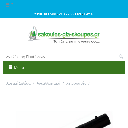
2310 383 588
-
210 27 55 681
-
E-mail
Menu
Αρχική Σελίδα
/
Ανταλλακτικά
/
Χειρολαβές
/
Χειρολαβή με κλικ για Philips, Aeg. Primato 3161