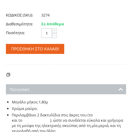
ΚΩΔΙΚΟΣ (SKU):
3274
Διαθεσιμότητα:
Σε Απόθεμα
+
Ποσότητα:
−
ΠΡΟΣΘΉΚΗ ΣΤΟ ΚΑΛΆΘΙ
ΚΌΣΤΟΣ ΑΠΟΣΤΟΛΉΣ - ΠΛΗΡΩΜΉΣ
Περιγραφή
Μεγάλο μήκος 1,80μ
Χρώμα μαύρο.
Περιλαμβάνει 2 δακτυλίδια στις άκρες του (το
δακλτυλίδι 3298
και το
δακτυλίδι 3299
), ώστε να συνδέεται εύκολα και γρήγορα
με τη μούφα της ηλεκτρικής σκούπας από τη μία μεριά, και τη
χειρολαβή από την άλλη.