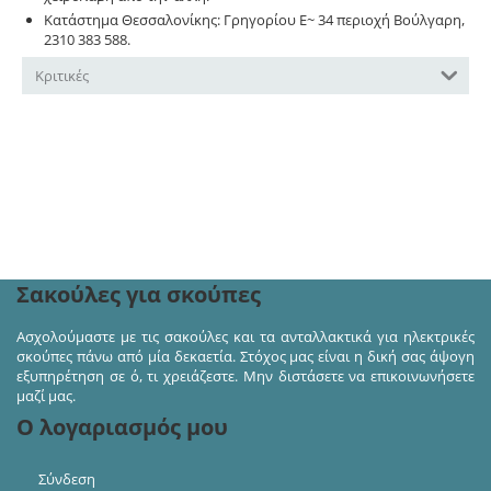
Κατάστημα Θεσσαλονίκης: Γρηγορίου Ε~ 34 περιοχή Βούλγαρη,
2310 383 588.
Κριτικές
Ακολουθήστε μας στα κοινωνικά δίκτυα και πάρτε
μέρος σε διαγωνισμούς και προσφορές!
Σακούλες για σκούπες
Ασχολούμαστε με τις σακούλες και τα ανταλλακτικά για ηλεκτρικές
σκούπες πάνω από μία δεκαετία. Στόχος μας είναι η δική σας άψογη
εξυπηρέτηση σε ό, τι χρειάζεστε. Μην διστάσετε να επικοινωνήσετε
μαζί μας.
Ο λογαριασμός μου
Σύνδεση