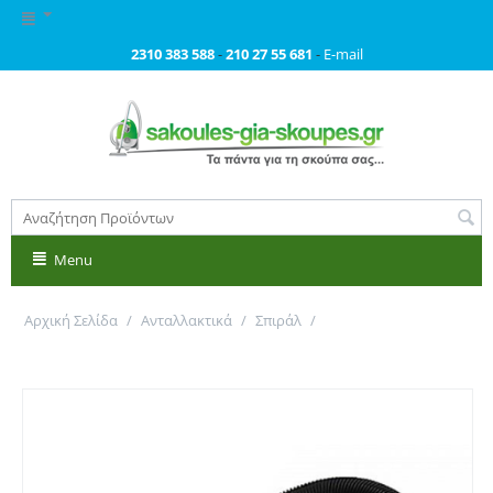
2310 383 588
-
210 27 55 681
-
E-mail
Menu
Αρχική Σελίδα
/
Ανταλλακτικά
/
Σπιράλ
/
Σπυράλ μαύρο με δακτυλίδια. Primato 3274