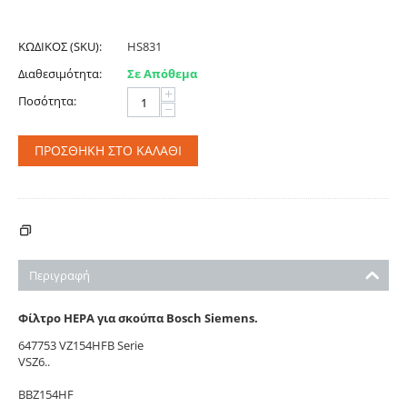
ΚΩΔΙΚΟΣ (SKU):
HS831
Διαθεσιμότητα:
Σε Απόθεμα
+
Ποσότητα:
−
ΠΡΟΣΘΉΚΗ ΣΤΟ ΚΑΛΆΘΙ
ΚΌΣΤΟΣ ΑΠΟΣΤΟΛΉΣ - ΠΛΗΡΩΜΉΣ
Περιγραφή
Φίλτρο HEPA για σκούπα Bosch Siemens.
647753 VZ154HFB Serie
VSZ6..
BBZ154HF