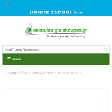
2310 383 588
-
210 27 55 681
-
E-mail
Menu
Αρχική Σελίδα
/
Ανταλλακτικά
/
Φίλτρα HEPA
/
Φίλτρο HEPA για σκούπα Bosch Siemens. Primato HS831