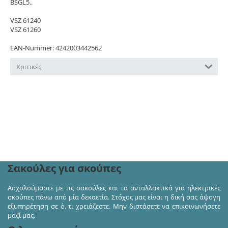
BSGL5..
VSZ 61240
VSZ 61260
EAN-Nummer: 4242003442562
Κριτικές
Ακολουθήστε μας στα κοινωνικά δίκτυα και πάρτε
μέρος σε διαγωνισμούς και προσφορές!
Σακούλες για σκούπες
Ασχολούμαστε με τις σακούλες και τα ανταλλακτικά για ηλεκτρικές
σκούπες πάνω από μία δεκαετία. Στόχος μας είναι η δική σας άψογη
εξυπηρέτηση σε ό, τι χρειάζεστε. Μην διστάσετε να επικοινωνήσετε
μαζί μας.