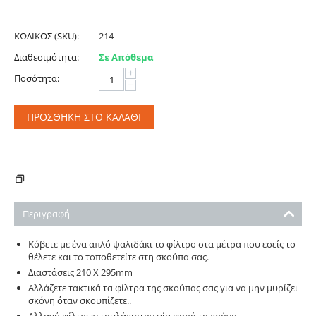
ΚΩΔΙΚΟΣ (SKU):
214
Διαθεσιμότητα:
Σε Απόθεμα
+
Ποσότητα:
−
ΠΡΟΣΘΉΚΗ ΣΤΟ ΚΑΛΆΘΙ
ΚΌΣΤΟΣ ΑΠΟΣΤΟΛΉΣ - ΠΛΗΡΩΜΉΣ
Περιγραφή
Κόβετε με ένα απλό ψαλιδάκι το φίλτρο στα μέτρα που εσείς το
θέλετε και το τοποθετείτε στη σκούπα σας.
Διαστάσεις 210 Χ 295mm
Αλλάζετε τακτικά τα φίλτρα της σκούπας σας για να μην μυρίζει
σκόνη όταν σκουπίζετε..