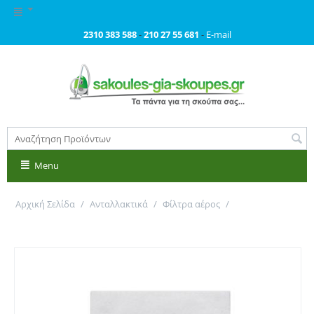
2310 383 588
-
210 27 55 681
-
E-mail
Menu
Αρχική Σελίδα
/
Ανταλλακτικά
/
Φίλτρα αέρος
/
Φίλτρο αέρος για όλες τις σκούπες. Κωδικός: 214