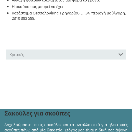
Αλλαγή φίλτρων τουλάχιστον μία φορά το χρόνο.
Η σκούπα σας μπορεί να έχει
φίλτρο HEPA
Κατάστημα Θεσσαλονίκης: Γρηγορίου Ε~ 34, περιοχή Βούλγαρη,
2310 383 588.
Κριτικές
Ακολουθήστε μας στα κοινωνικά δίκτυα και πάρτε
μέρος σε διαγωνισμούς και προσφορές!
Σακούλες για σκούπες
Ασχολούμαστε με τις σακούλες και τα ανταλλακτικά για ηλεκτρικές
σκούπες πάνω από μία δεκαετία. Στόχος μας είναι η δική σας άψογη