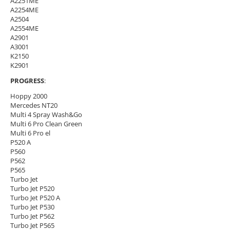
A2251ME
A2254ME
A2504
A2554ME
A2901
A3001
K2150
K2901
PROGRESS
:
Hoppy 2000
Mercedes NT20
Multi 4 Spray Wash&Go
Multi 6 Pro Clean Green
Multi 6 Pro el
P520 A
P560
P562
P565
Turbo Jet
Turbo Jet P520
Turbo Jet P520 A
Turbo Jet P530
Turbo Jet P562
Turbo Jet P565