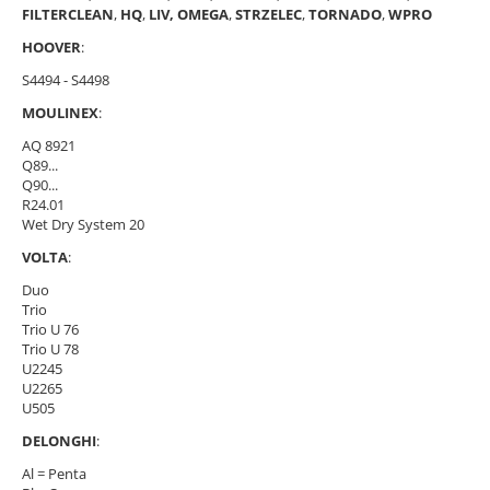
FILTERCLEAN
,
HQ
,
LIV,
OMEGA
,
STRZELEC
,
TORNADO
,
WPRO
HOOVER
:
S4494 - S4498
MOULINEX
:
AQ 8921
Q89...
Q90...
R24.01
Wet Dry System 20
VOLTA
:
Duo
Trio
Trio U 76
Trio U 78
U2245
U2265
U505
DELONGHI
:
Al = Penta