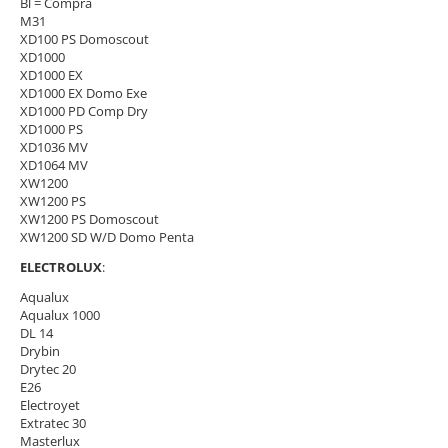
Bl = Compra
M31
XD100 PS Domoscout
XD1000
XD1000 EX
XD1000 EX Domo Exe
XD1000 PD Comp Dry
XD1000 PS
XD1036 MV
XD1064 MV
XW1200
XW1200 PS
XW1200 PS Domoscout
XW1200 SD W/D Domo Penta
ELECTROLUX
:
Aqualux
Aqualux 1000
DL 14
Drybin
Drytec 20
E26
Electroyet
Extratec 30
Masterlux