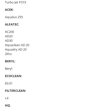
Turbo Jet P573
ACEK
:
Aqualux Z55
ALFATEC
:
AC200
AD20
AD30
Aquaclean AD 20
Aquadry AD 20
Zitto
BERYL
:
Beryl
ECOCLEAN
:
83.01
FILTERCLEAN
:
L4
HQ
: