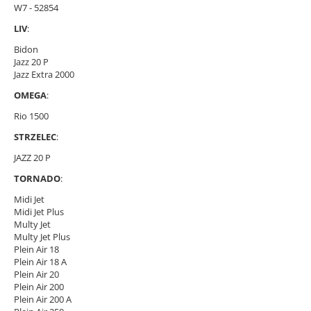
W7 - 52854
LIV
:
Bidon
Jazz 20 P
Jazz Extra 2000
OMEGA
:
Rio 1500
STRZELEC
:
JAZZ 20 P
TORNADO
:
Midi Jet
Midi Jet Plus
Multy Jet
Multy Jet Plus
Plein Air 18
Plein Air 18 A
Plein Air 20
Plein Air 200
Plein Air 200 A