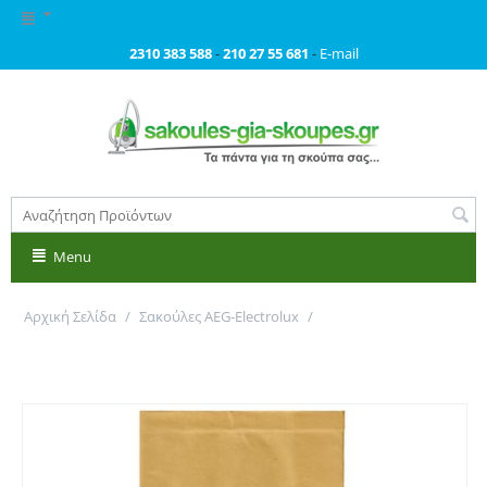
2310 383 588
-
210 27 55 681
-
E-mail
Menu
Αρχική Σελίδα
/
Σακούλες AEG-Electrolux
/
Σακούλες για HOOVER, MOULINEX, VOLTA, DELONGHI,
ELECTROLUX κ.ά Primato 1290