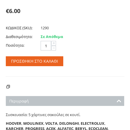
€
6.00
ΚΩΔΙΚΟΣ (SKU):
1290
Διαθεσιμότητα:
Σε Απόθεμα
+
Ποσότητα:
−
ΠΡΟΣΘΉΚΗ ΣΤΟ ΚΑΛΆΘΙ
ΚΌΣΤΟΣ ΑΠΟΣΤΟΛΉΣ - ΠΛΗΡΩΜΉΣ
Περιγραφή
Συσκευασία: 5 χάρτινες σακούλες σε κουτί.
HOOVER
,
MOULINEX
,
VOLTA
,
DELONGHI
,
ELECTROLUX
,
KARCHER
,
PROGRESS
,
ACEK
,
ALFATEC
,
BERYL
,
ECOCLEAN
,