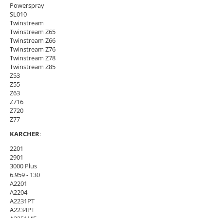
Powerspray
SL010
Twinstream
Twinstream Z65
Twinstream Z66
Twinstream Z76
Twinstream Z78
Twinstream Z85
Z53
Z55
Z63
Z716
Z720
Z77
KARCHER
:
2201
2901
3000 Plus
6.959 - 130
A2201
A2204
A2231PT
A2234PT