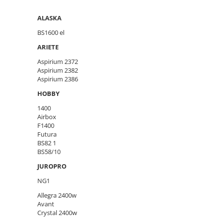
ALASKA
BS1600 el
ARIETE
Aspirium 2372
Aspirium 2382
Aspirium 2386
HOBBY
1400
Airbox
F1400
Futura
BS82 1
BS58/10
JUROPRO
NG1
Allegra 2400w
Avant
Crystal 2400w