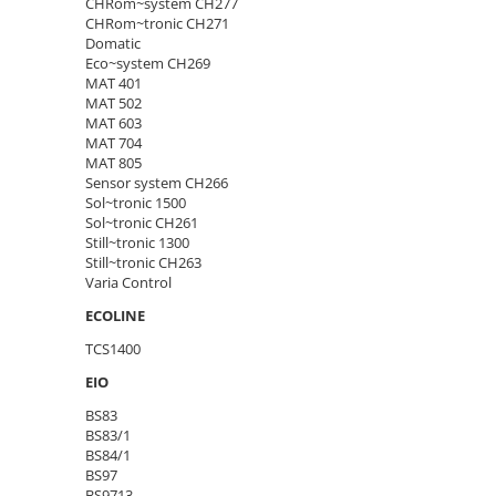
CHRom~system CH277
CHRom~tronic CH271
Domatic
Eco~system CH269
MAT 401
MAT 502
MAT 603
MAT 704
MAT 805
Sensor system CH266
Sol~tronic 1500
Sol~tronic CH261
Still~tronic 1300
Still~tronic CH263
Varia Control
ECOLINE
TCS1400
EIO
BS83
BS83/1
BS84/1
BS97
BS9713