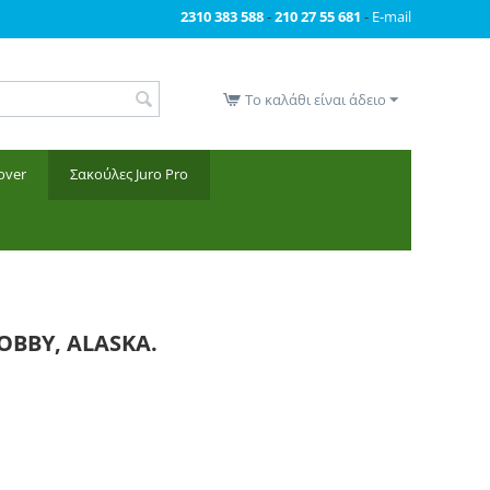
2310 383 588
-
210 27 55 681
-
E-mail
Το καλάθι είναι άδειο
over
Σακούλες Juro Pro
HOBBY, ALASKA.