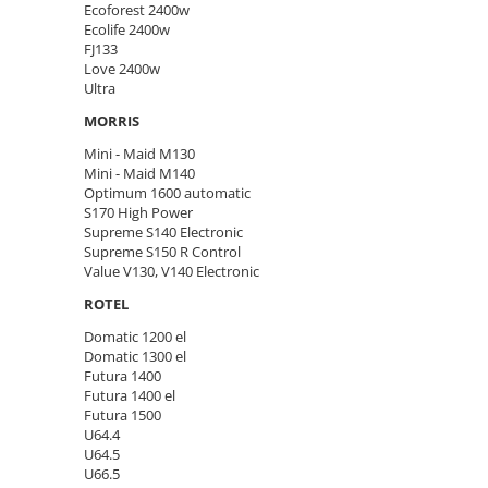
Ecoforest 2400w
Ecolife 2400w
FJ133
Love 2400w
Ultra
MORRIS
Mini - Maid M130
Mini - Maid M140
Optimum 1600 automatic
S170 High Power
Supreme S140 Electronic
Supreme S150 R Control
Value V130, V140 Electronic
ROTEL
Domatic 1200 el
Domatic 1300 el
Futura 1400
Futura 1400 el
Futura 1500
U64.4
U64.5
U66.5