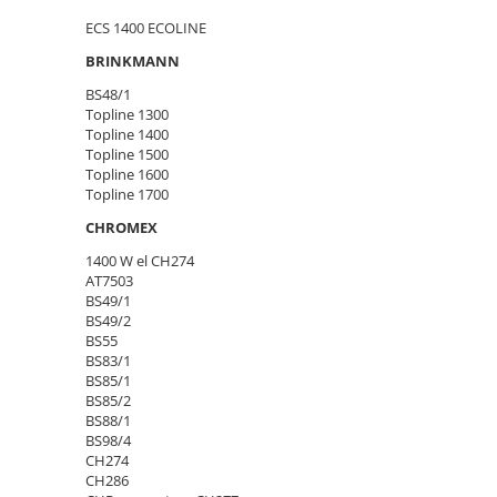
ECS 1400 ECOLINE
BRINKMANN
BS48/1
Topline 1300
Topline 1400
Topline 1500
Topline 1600
Topline 1700
CHROMEX
1400 W el CH274
AT7503
BS49/1
BS49/2
BS55
BS83/1
BS85/1
BS85/2
BS88/1
BS98/4
CH274
CH286