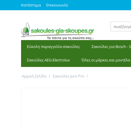
Κατάστημα
Επικοινωνία
Εύκολη παραγγελία-σακούλες
Σακούλες για Bosch - 
Σακούλες AEG-Electrolux
Όλες οι μάρκες και μοντέλα
Αρχική Σελίδα
/
Σακούλες Juro Pro
/
Σακούλες για JUROPRO,