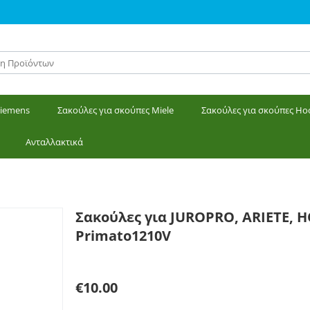
Siemens
Σακούλες για σκούπες Miele
Σακούλες για σκούπες Ho
Ανταλλακτικά
 ARIETE, HOBBY, ALASKA. Primato1210V
Σακούλες για JUROPRO, ARIETE, 
Primato1210V
Γράψτε μία κριτική
€
10.00