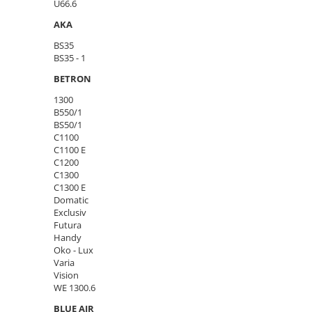
U66.6
AKA
BS35
BS35 - 1
BETRON
1300
B550/1
BS50/1
C1100
C1100 E
C1200
C1300
C1300 E
Domatic
Exclusiv
Futura
Handy
Oko - Lux
Varia
Vision
WE 1300.6
BLUE AIR