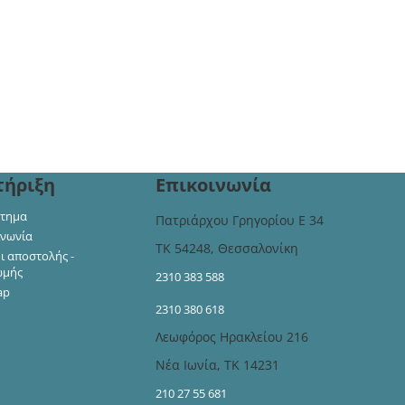
τήριξη
Επικοινωνία
τημα
Πατριάρχου Γρηγορίου Ε 34
ινωνία
ΤΚ 54248, Θεσσαλονίκη
ι αποστολής -
ωμής
2310 383 588
ap
2310 380 618
Λεωφόρος Ηρακλείου 216
Νέα Ιωνία, ΤΚ 14231
210 27 55 681