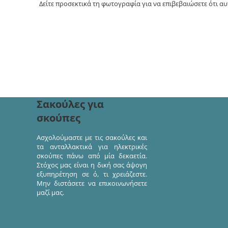
Δείτε προσεκτικά τη φωτογραφία για να επιβεβαιώσετε ότι αυτ
Ακολουθήστε μας στα κοινωνικά δίκτυα
διαγωνισμούς και προσφ
Σακούλες για
σκούπες
Ασχολούμαστε με τις σακούλες και
τα ανταλλακτικά για ηλεκτρικές
σκούπες πάνω από μία δεκαετία.
Στόχος μας είναι η δική σας άψογη
εξυπηρέτηση σε ό, τι χρειάζεστε.
Μην διστάσετε να επικοινωνήσετε
μαζί μας.