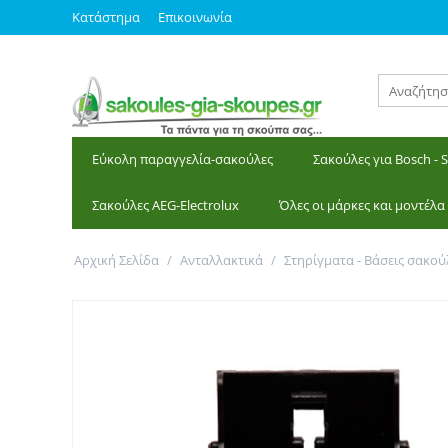
Κατάστημα
Επικοινωνία
Εύκολη παραγγελία-σακούλες
Σακούλες για Bosch - 
Σακούλες AEG-Electrolux
Όλες οι μάρκες και μοντέλα
Αρχική Σελίδα
/
Ανταλλακτικά
/
Στηρίγματα - Βάσεις σακού