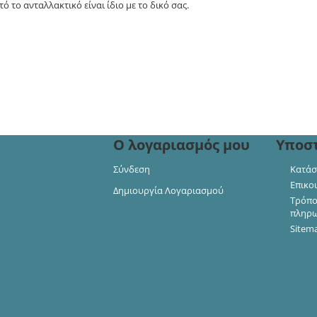
ό το ανταλλακτικό είναι ίδιο με το δικό σας.
 και πάρτε μέρος σε
ορές!
Ο λογαριασμός μου
Υποσ
Σύνδεση
Κατάσ
Επικο
Δημιουργία Λογαριασμού
Τρόπο
πληρ
Sitem