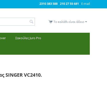
2310 383 588
-
210 27 55 681
-
E-mail
Το καλάθι είναι άδειο
over
Σακούλες Juro Pro
05.13
ας SINGER VC2410.