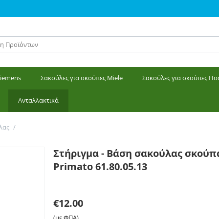
Siemens
Σακούλες για σκούπες Miele
Σακούλες για σκούπες Ho
Ανταλλακτικά
λας
/
Στήριγμα - Βάση σακούλας σκούπας SINGER VC2410. Primato 61.80.
Στήριγμα - Βάση σακούλας σκούπ
Primato 61.80.05.13
Γράψτε μία κριτική
€
12.00
(με ΦΠΑ)